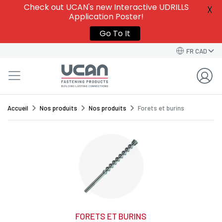
Give this template a name to easily find it among
Check out UCAN's new Interactive UDRILLS
X
your
Saved Order Templates
in your account.
Application Poster!
VIEW SAVED ORDER TEMPLATES
VIEW SAVED ORDER TEMPLATES
Go To It
Order Template Name*
FR CAD
GO BACK TO CART
CONTINUE
SAVE TEMPLATE
Accueil
Nos produits
Nos produits
Forets et burins
FORETS ET BURINS