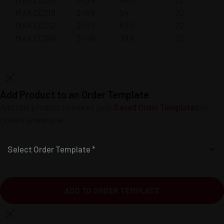
MAX CC218
2-1/8
54
22
MAX CC212
2-1/2
63.5
22
MAX CC318
3-1/8
79.4
22
Add Product to an Order Template
Add this product to one of your
Saved Order Templates
or
create a new one.
Select Order Template *
ADD TO ORDER TEMPLATE