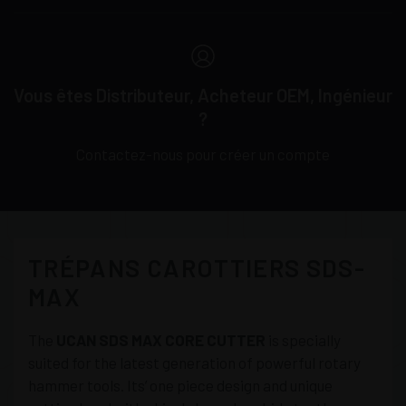
Vous êtes Distributeur, Acheteur OEM, Ingénieur
?
Contactez-nous pour créer un compte
TRÉPANS CAROTTIERS SDS-
MAX
The
UCAN SDS MAX CORE CUTTER
is specially
suited for the latest generation of powerful rotary
hammer tools. Its’ one piece design and unique