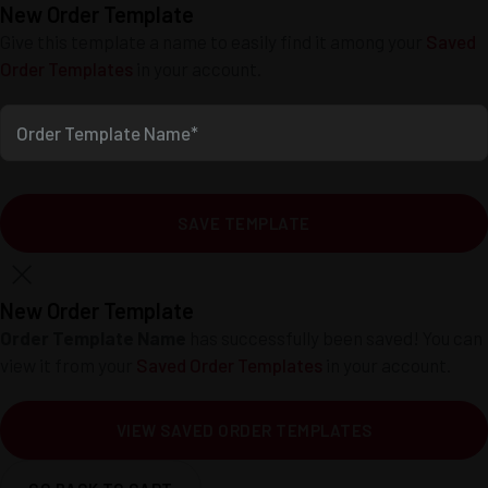
New Order Template
Give this template a name to easily find it among your
Saved
Order Templates
in your account.
Order Template Name*
SAVE TEMPLATE
New Order Template
Order Template Name
has successfully been saved! You can
view it from your
Saved Order Templates
in your account.
VIEW SAVED ORDER TEMPLATES