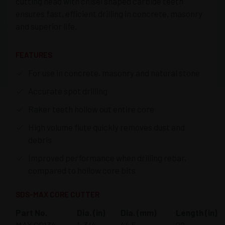
cutting head with chisel shaped carbide teeth
ensures fast, efficient drilling in concrete, masonry
and superior life.
FEATURES
For use in concrete, masonry and natural stone
Accurate spot drilling
Raker teeth hollow out entire core
High volume flute quickly removes dust and
debris
Improved performance when drilling rebar,
compared to hollow core bits
SDS-MAX CORE CUTTER
Part No.
Dia. (in)
Dia. (mm)
Length (in)
MAX CC134
1-3/4
44.5
22