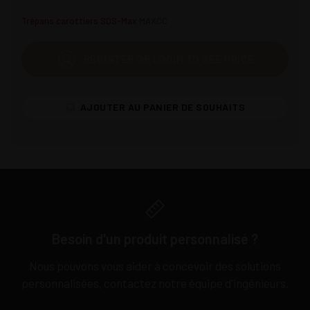
Trépans carottiers SDS-Max
MAXCC
REGISTER OR LOGIN TO SEE PRICE
AJOUTER AU PANIER DE SOUHAITS
Besoin d'un produit personnalisé ?
Nous pouvons vous aider à concevoir des solutions
personnalisées, contactez notre équipe d'ingénieurs.