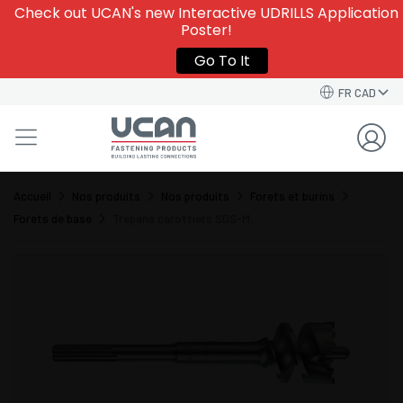
Check out UCAN's new Interactive UDRILLS Application
Poster!
Go To It
FR CAD
Accueil
Nos produits
Nos produits
Forets et burins
Forets de base
Trépans carottiers SDS-M...