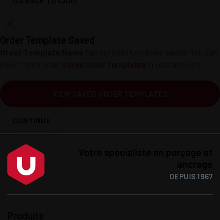
GO BACK TO CART
Order Template Saved
Order Template Name
has successfully been saved! You can
view it from your
Saved Order Templates
in your account.
VIEW SAVED ORDER TEMPLATES
CONTINUE
Votre spécialiste en perçage et
ancrage
DEPUIS 1967
Produits