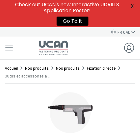
Give this template a name to easily find it among
Check out UCAN's new Interactive UDRILLS
X
your
Saved Order Templates
in your account.
Application Poster!
VIEW SAVED ORDER TEMPLATES
VIEW SAVED ORDER TEMPLATES
Go To It
Order Template Name*
FR CAD
GO BACK TO CART
CONTINUE
SAVE TEMPLATE
Accueil
Nos produits
Nos produits
Fixation directe
Outils et accessoires à ...