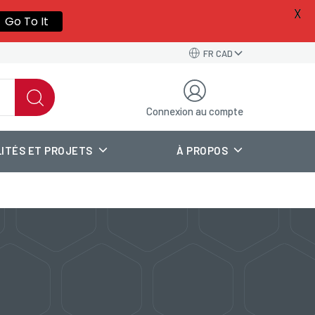
X
Go To It
FR CAD
Connexion au compte
ITÉS ET PROJETS
À PROPOS