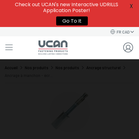
Check out UCAN's new Interactive UDRILLS
X
Application Poster!
Go To It
FR CAD
Accueil
Nos produits
Nos produits
Ancrage structurel
Ancrage à manchon - écr...