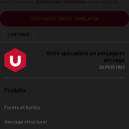
view it from your
Saved Order Templates
in your account.
VIEW SAVED ORDER TEMPLATES
CONTINUE
Votre spécialiste en perçage et
ancrage
DEPUIS 1967
Produits
Forets et burins
Ancrage structurel