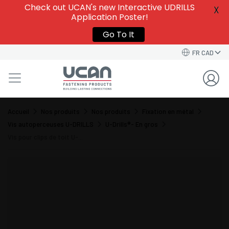
Check out UCAN's new Interactive UDRILLS
X
Application Poster!
Go To It
FR CAD
Accueil
Nos produits
Nos produits
Fixation en métal
Vis autoperceuses U-DRILLS
U-Drills®- En gros
Vis pour clips de toit U-...