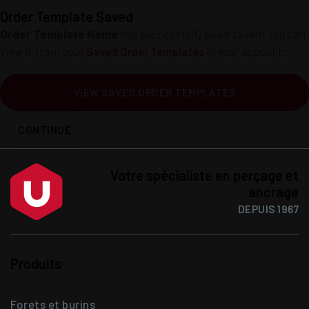
Order Template Saved
Order Template Name
has successfully been saved! You can
view it from your
Saved Order Templates
in your account.
VIEW SAVED ORDER TEMPLATES
CONTINUE
Votre spécialiste en perçage et
ancrage
DEPUIS 1967
Produits
Forets et burins