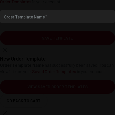
Order Templates
in your account.
Order Template Name*
SAVE TEMPLATE
New Order Template
Order Template Name
has successfully been saved! You can
view it from your
Saved Order Templates
in your account.
VIEW SAVED ORDER TEMPLATES
GO BACK TO CART