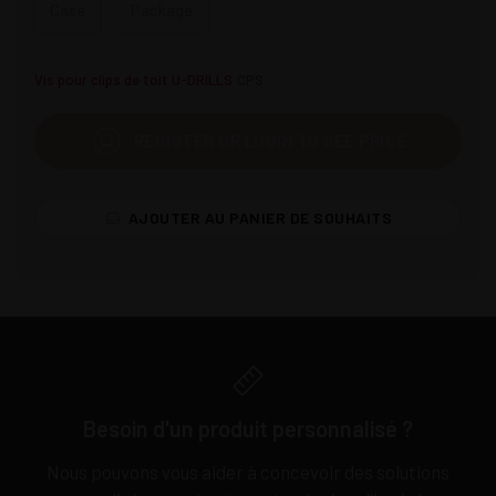
Case
Package
Vis pour clips de toit U-DRILLS
CPS
REGISTER OR LOGIN TO SEE PRICE
AJOUTER AU PANIER DE SOUHAITS
Besoin d'un produit personnalisé ?
Nous pouvons vous aider à concevoir des solutions