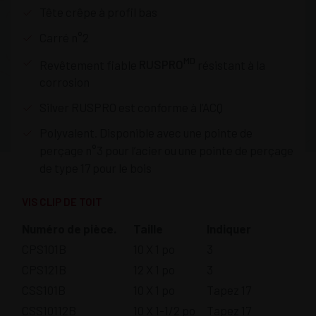
Tête crêpe à profil bas
Carré n°2
MD
Revêtement fiable
RUSPRO
résistant à la
corrosion
Silver RUSPRO est conforme à l’ACQ
Polyvalent. Disponible avec une pointe de
perçage n°3 pour l’acier ou une pointe de perçage
de type 17 pour le bois
VIS CLIP DE TOIT
Numéro de pièce.
Taille
Indiquer
CPS101B
10 X 1 po
3
CPS121B
12 X 1 po
3
CSS101B
10 X 1 po
Tapez 17
CSS10112B
10 X 1-1/2 po
Tapez 17