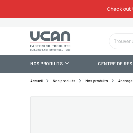
Give
Add 
Check out 
Tem
one.
Sel
Or
NOS PRODUITS
CENTRE DE RE
Accueil
Nos produits
Nos produits
Ancrage 