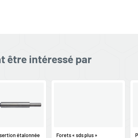
 être intéressé par
nsertion étalonnée
Forets « sds plus »
P