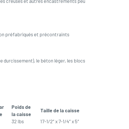
les creuses et autres encastrements peu
ton préfabriqués et précontraints
 durcissement), le béton léger, les blocs
ar
Poids de
Taille de la caisse
e
la caisse
32 lbs
17-1/2″ x 7-1/4″ x 5″