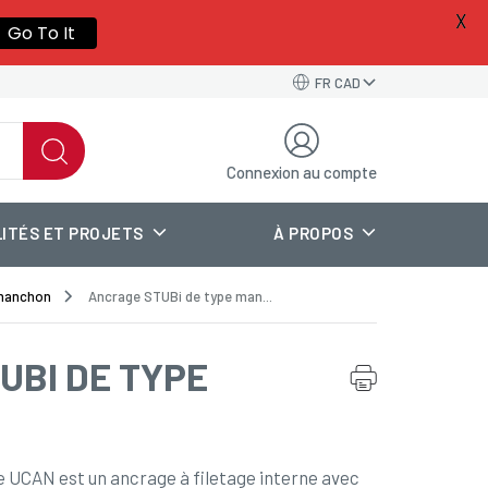
X
a new
Go To It
FR CAD
Connexion au compte
ITÉS ET PROJETS
À PROPOS
 manchon
Ancrage STUBi de type man...
UBI DE TYPE
UCAN est un ancrage à filetage interne avec