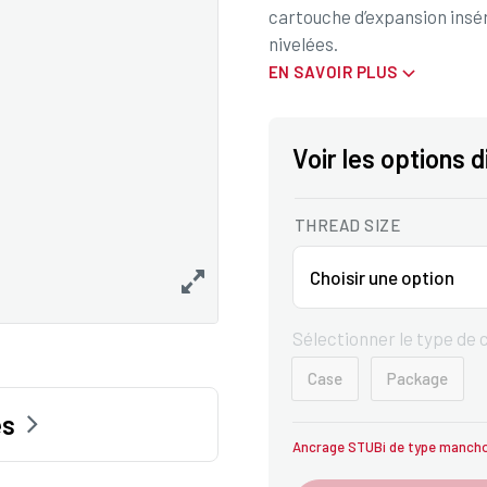
cartouche d’expansion insér
nivelées.
EN SAVOIR PLUS
Voir les options 
THREAD SIZE
Sélectionner le type de
Case
Package
es
Ancrage STUBi de type manch