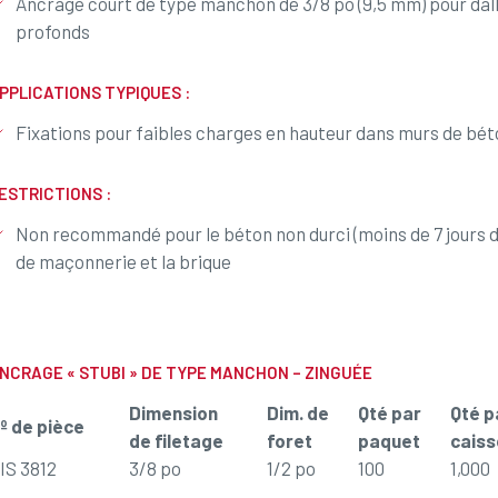
Ancrage court de type manchon de 3/8 po (9,5 mm) pour dal
profonds
PPLICATIONS TYPIQUES :
Fixations pour faibles charges en hauteur dans murs de bé
ESTRICTIONS :
Non recommandé pour le béton non durci (moins de 7 jours de
de maçonnerie et la brique
NCRAGE « STUBI » DE TYPE MANCHON – ZINGUÉE
Dimension
Dim. de
Qté par
Qté p
º de pièce
de filetage
foret
paquet
caiss
IS 3812
3/8 po
1/2 po
100
1,000