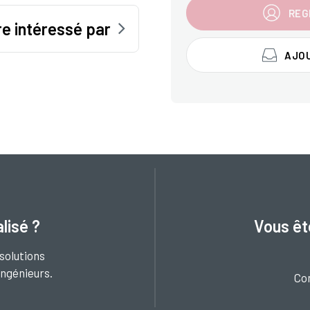
REG
e intéressé par
AJOU
lisé ?
Vous êt
solutions
ingénieurs.
Co