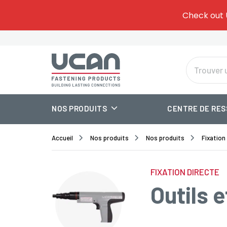
Give
Check out 
Tem
Or
NOS PRODUITS
CENTRE DE RE
Accueil
Nos produits
Nos produits
Fixation
FIXATION DIRECTE
Outils 