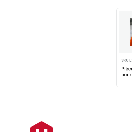
SKU L
Pièc
pour 