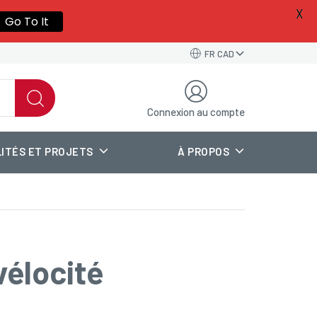
X
Go To It
FR CAD
Connexion au compte
ITÉS ET PROJETS
À PROPOS
vélocité