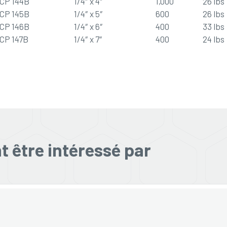
CP 144B
1/4″ x 4″
1,000
26 lbs
CP 145B
1/4″ x 5″
600
26 lbs
CP 146B
1/4″ x 6″
400
33 lbs
CP 147B
1/4″ x 7″
400
24 lbs
 être intéressé par