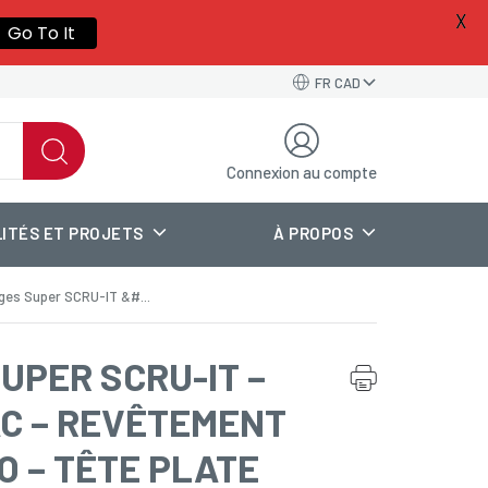
X
a new
Go To It
FR CAD
Connexion au compte
ITÉS ET PROJETS
À PROPOS
ges Super SCRU-IT &#...
UPER SCRU-IT –
C – REVÊTEMENT
O – TÊTE PLATE