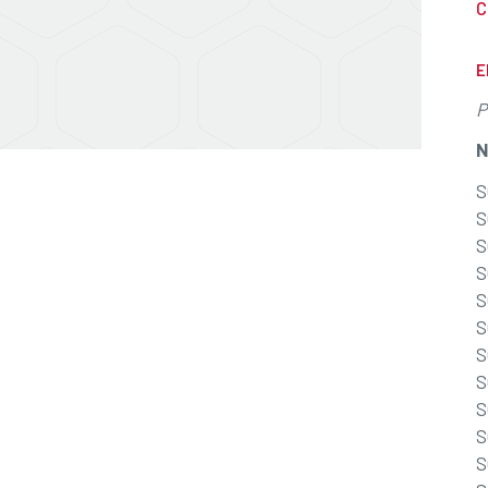
C
E
P
N
S
S
S
S
S
S
S
S
S
S
S