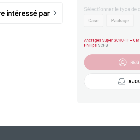
Sélectionner le type de
e intéressé par
Case
Package
Ancrages Super SCRU-IT – Car
Phillips
SCPB
REG
AJOU