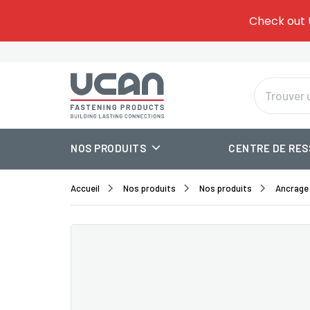
Give
Add 
Check out 
Tem
one.
Or
Se
NOS PRODUITS
CENTRE DE RE
Accueil
Nos produits
Nos produits
Ancrage