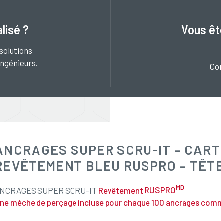
lisé ?
Vous êt
solutions
ingénieurs.
Co
ANCRAGES SUPER SCRU-IT – CART
REVÊTEMENT BLEU RUSPRO – TÊTE
MD
NCRAGES SUPER SCRU-IT
Revêtement
RUSPRO
ne mèche de perçage incluse pour chaque 100 ancrages co