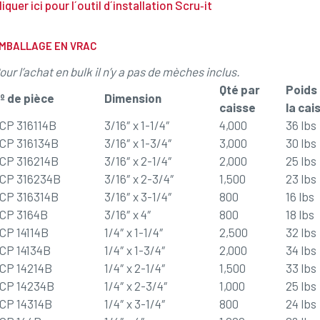
liquer ici pour l´outil d´installation Scru‐it
MBALLAGE EN VRAC
our l’achat en bulk il n’y a pas de mèches inclus.
Qté par
Poids
º de pièce
Dimension
caisse
la cai
CP 316114B
3/16″ x 1-1/4″
4,000
36 lbs
CP 316134B
3/16″ x 1-3/4″
3,000
30 lbs
CP 316214B
3/16″ x 2-1/4″
2,000
25 lbs
CP 316234B
3/16″ x 2-3/4″
1,500
23 lbs
CP 316314B
3/16″ x 3-1/4″
800
16 lbs
CP 3164B
3/16″ x 4″
800
18 lbs
CP 14114B
1/4″ x 1-1/4″
2,500
32 lbs
CP 14134B
1/4″ x 1-3/4″
2,000
34 lbs
CP 14214B
1/4″ x 2-1/4″
1,500
33 lbs
CP 14234B
1/4″ x 2-3/4″
1,000
25 lbs
CP 14314B
1/4″ x 3-1/4″
800
24 lbs